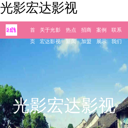
光影宏达影视
首
关于光影
热点
招商
案例
联系
页
宏达影视
新闻
加盟
展示
我们
光影宏达影视